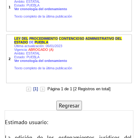
Ambito: ESTATAL
Estado: PUEBLA
1
Ver cronología del ordenamiento
Texto completo de la última publicación
LEY
DEL
PROCEDIMIENTO
CONTENCIOSO
ADMINISTRATIVO
DEL
ESTADO
DE
PUEBLA
Última actualización: 06/01/2023
Vigencia:
ABROGADO (A)
Ambito: ESTATAL
Estado: PUEBLA
2
Ver cronología del ordenamiento
Texto completo de la última publicación
[1]
Página 1 de 1 [2 Registros en total]
Estimado usuario:
La edición de los ordenamientos jurídicos del