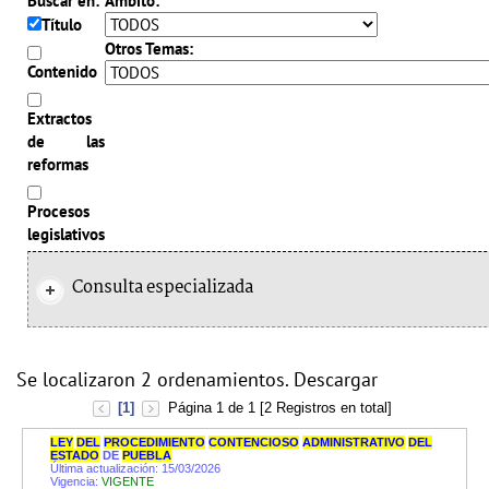
Buscar en:
Ámbito:
Título
Otros Temas:
Contenido
Extractos
de las
reformas
Procesos
legislativos
Consulta especializada
Se localizaron
2
ordenamientos.
Descargar
[1]
Página 1 de 1 [2 Registros en total]
LEY
DEL
PROCEDIMIENTO
CONTENCIOSO
ADMINISTRATIVO
DEL
ESTADO
DE
PUEBLA
Última actualización: 15/03/2026
Vigencia:
VIGENTE