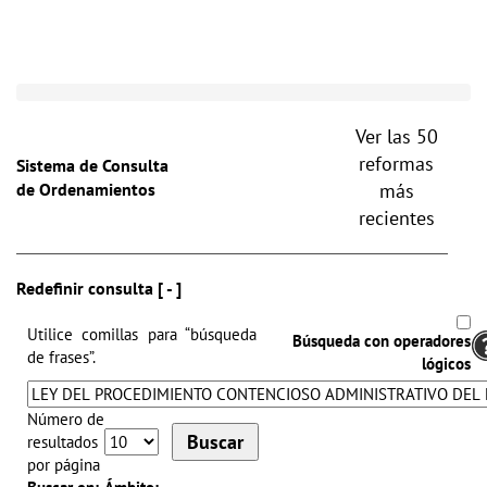
Toggle
naviga
Ver las 50
reformas
Sistema de Consulta
de Ordenamientos
más
recientes
Redefinir consulta [ - ]
Utilice comillas para “búsqueda
Búsqueda con operadores
de frases”.
lógicos
Número de
resultados
por página