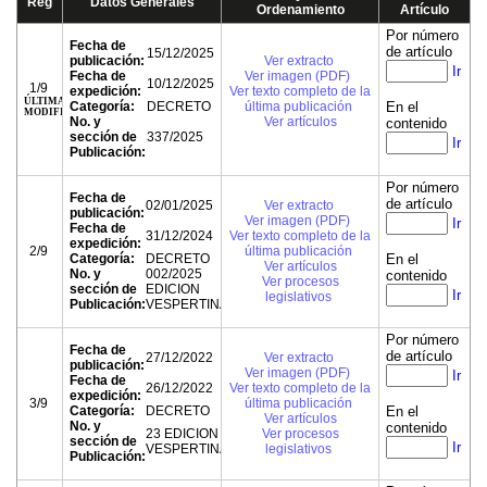
Reg
Datos Generales
Ordenamiento
Artículo
Por número
Fecha de
de artículo
15/12/2025
publicación:
Ver extracto
Ir
Fecha de
Ver imagen (PDF)
10/12/2025
1/9
expedición:
Ver texto completo de la
ÚLTIMA
Categoría:
DECRETO
última publicación
En el
MODIFICACIÓN
No. y
Ver artículos
contenido
sección de
337/2025
Ir
Publicación:
Por número
Fecha de
de artículo
02/01/2025
Ver extracto
publicación:
Ver imagen (PDF)
Ir
Fecha de
31/12/2024
Ver texto completo de la
expedición:
2/9
última publicación
Categoría:
DECRETO
En el
Ver artículos
No. y
002/2025
contenido
Ver procesos
sección de
EDICION
Ir
legislativos
Publicación:
VESPERTINA
Por número
Fecha de
de artículo
27/12/2022
Ver extracto
publicación:
Ver imagen (PDF)
Ir
Fecha de
26/12/2022
Ver texto completo de la
expedición:
3/9
última publicación
Categoría:
DECRETO
En el
Ver artículos
No. y
contenido
23 EDICION
Ver procesos
sección de
Ir
VESPERTINA
legislativos
Publicación: