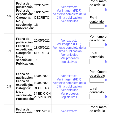
Por número
Fecha de
de artículo
22/11/2021
publicación:
Ver extracto
Ir
Fecha de
Ver imagen (PDF)
16/11/2021
expedición:
Ver texto completo de la
4/9
Categoría:
DECRETO
última publicación
En el
No. y
Ver artículos
contenido
sección de
18
Ir
Publicación:
Por número
Fecha de
de artículo
20/05/2021
Ver extracto
publicación:
Ver imagen (PDF)
Ir
Fecha de
18/05/2021
Ver texto completo de la
expedición:
5/9
última publicación
Categoría:
DECRETO
En el
Ver artículos
No. y
contenido
Ver procesos
sección de
16
Ir
legislativos
Publicación:
Por número
Fecha de
de artículo
13/04/2020
Ver extracto
publicación:
Ver imagen (PDF)
Ir
Fecha de
10/04/2020
Ver texto completo de la
expedición:
6/9
última publicación
Categoría:
DECRETO
En el
Ver artículos
No. y
contenido
14 EDICION
Ver procesos
sección de
Ir
VESPERTINA
legislativos
Publicación:
Por número
Fecha de
de artículo
19/11/2019
Ver extracto