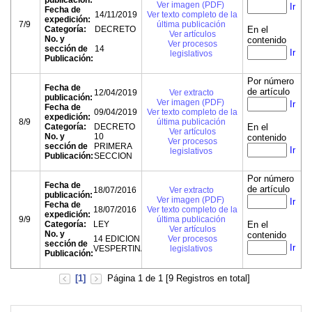
publicación:
Ver imagen (PDF)
Ir
Fecha de
14/11/2019
Ver texto completo de la
expedición:
7/9
última publicación
Categoría:
DECRETO
En el
Ver artículos
No. y
contenido
Ver procesos
sección de
14
Ir
legislativos
Publicación:
Por número
Fecha de
de artículo
12/04/2019
Ver extracto
publicación:
Ver imagen (PDF)
Ir
Fecha de
09/04/2019
Ver texto completo de la
expedición:
8/9
última publicación
Categoría:
DECRETO
En el
Ver artículos
No. y
10
contenido
Ver procesos
sección de
PRIMERA
Ir
legislativos
Publicación:
SECCION
Por número
Fecha de
de artículo
18/07/2016
Ver extracto
publicación:
Ver imagen (PDF)
Ir
Fecha de
18/07/2016
Ver texto completo de la
expedición:
9/9
última publicación
Categoría:
LEY
En el
Ver artículos
No. y
contenido
14 EDICION
Ver procesos
sección de
Ir
VESPERTINA
legislativos
Publicación:
[1]
Página 1 de 1 [9 Registros en total]