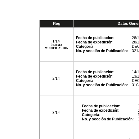
Reg
Datos Gene
Fecha de publicación:
28/
1/14
Fecha de expedición:
28/
ÚLTIMA
Categoría:
DE
MODIFICACIÓN
No. y sección de Publicación:
321
Fecha de publicación:
14/
Fecha de expedición:
13/
2/14
Categoría:
DE
No. y sección de Publicación:
310
Fecha de publicación:
Fecha de expedición:
3/14
Categoría:
No. y sección de Publicación: