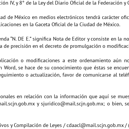
cción IV, y 8° de la Ley del Diario Oficial de la Federación
udad de México en medios electrónicos tendrá carácter of
icaciones en la Gaceta Oficial de la Ciudad de México.
da “N. DE E.” significa Nota de Editor y consiste en la no
lta de precisión en el decreto de promulgación o modificac
icación o modificaciones a este ordenamiento aún no
 en Word, se hace de su conocimiento que éstas se encue
eguimiento o actualización, favor de comunicarse al te
onales en relación con la información que aquí se mues
il.scjn.gob.mx
y
sjuridico@mail.scjn.gob.mx;
o bien, s
hivos y Compilación de Leyes / cdaacl@mail.scjn.gob.mx 