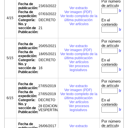
Por número
Fecha de
de artículo
23/03/2022
publicación:
Ver extracto
Ir
Fecha de
Ver imagen (PDF)
07/03/2022
expedición:
Ver texto completo de la
4/15
Categoría:
DECRETO
última publicación
En el
No. y
Ver artículos
contenido
sección de
21
Ir
Publicación:
Por número
Fecha de
de artículo
20/05/2021
Ver extracto
publicación:
Ver imagen (PDF)
Ir
Fecha de
18/05/2021
Ver texto completo de la
expedición:
5/15
última publicación
Categoría:
DECRETO
En el
Ver artículos
No. y
contenido
Ver procesos
sección de
16
Ir
legislativos
Publicación:
Por número
Fecha de
de artículo
27/05/2019
Ver extracto
publicación:
Ver imagen (PDF)
Ir
Fecha de
27/05/2019
Ver texto completo de la
expedición:
6/15
última publicación
Categoría:
DECRETO
En el
Ver artículos
No. y
contenido
28 EDICION
Ver procesos
sección de
Ir
VESPERTINA
legislativos
Publicación:
Por número
Fecha de
de artículo
26/06/2017
Ver extracto