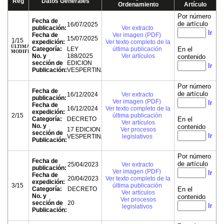
Reg
Datos Generales
Ordenamiento
Artículo
Por número
Fecha de
de artículo
16/07/2025
publicación:
Ver extracto
Ir
Fecha de
Ver imagen (PDF)
15/07/2025
1/15
expedición:
Ver texto completo de la
ÚLTIMA
Categoría:
LEY
última publicación
En el
MODIFICACIÓN
No. y
188/2025
Ver artículos
contenido
sección de
EDICION
Ir
Publicación:
VESPERTINA
Por número
Fecha de
de artículo
16/12/2024
Ver extracto
publicación:
Ver imagen (PDF)
Ir
Fecha de
16/12/2024
Ver texto completo de la
expedición:
2/15
última publicación
Categoría:
DECRETO
En el
Ver artículos
No. y
contenido
17 EDICION
Ver procesos
sección de
Ir
VESPERTINA
legislativos
Publicación:
Por número
Fecha de
de artículo
25/04/2023
Ver extracto
publicación:
Ver imagen (PDF)
Ir
Fecha de
20/04/2023
Ver texto completo de la
expedición:
3/15
última publicación
Categoría:
DECRETO
En el
Ver artículos
No. y
contenido
Ver procesos
sección de
20
Ir
legislativos
Publicación: