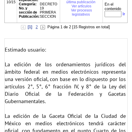
expedición:
10/15
última publicación
Categoría:
DECRETO
En el
Ver artículos
No. y
19
contenido
Ver procesos
sección de
PRIMERA
Ir
legislativos
Publicación:
SECCION
[1]
2
Página 1 de 2 [15 Registros en total]
Estimado usuario:
La edición de los ordenamientos jurídicos del
ámbito federal en medios electrónicos representa
una versión oficial, con base en lo dispuesto por los
artículos 2°, 5°, 6° fracción IV, y 8° de la Ley del
Diario Oficial de la Federación y Gacetas
Gubernamentales.
La edición de la Gaceta Oficial de la Ciudad de
México en medios electrónicos tendrá carácter
oficial, con fundamento en el punto Cuarto de los