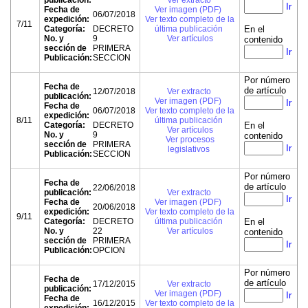
publicación:
Ver extracto
Ir
Fecha de
Ver imagen (PDF)
06/07/2018
expedición:
Ver texto completo de la
7/11
Categoría:
DECRETO
última publicación
En el
No. y
9
Ver artículos
contenido
sección de
PRIMERA
Ir
Publicación:
SECCION
Por número
Fecha de
de artículo
12/07/2018
Ver extracto
publicación:
Ver imagen (PDF)
Ir
Fecha de
06/07/2018
Ver texto completo de la
expedición:
8/11
última publicación
Categoría:
DECRETO
En el
Ver artículos
No. y
9
contenido
Ver procesos
sección de
PRIMERA
Ir
legislativos
Publicación:
SECCION
Por número
Fecha de
de artículo
22/06/2018
publicación:
Ver extracto
Ir
Fecha de
Ver imagen (PDF)
20/06/2018
expedición:
Ver texto completo de la
9/11
Categoría:
DECRETO
última publicación
En el
No. y
22
Ver artículos
contenido
sección de
PRIMERA
Ir
Publicación:
OPCION
Por número
Fecha de
de artículo
17/12/2015
Ver extracto
publicación:
Ver imagen (PDF)
Ir
Fecha de
16/12/2015
Ver texto completo de la