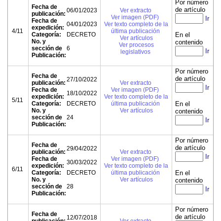
Por número
Fecha de
de artículo
06/01/2023
Ver extracto
publicación:
Ver imagen (PDF)
Ir
Fecha de
04/01/2023
Ver texto completo de la
expedición:
4/11
última publicación
Categoría:
DECRETO
En el
Ver artículos
No. y
contenido
Ver procesos
sección de
6
Ir
legislativos
Publicación:
Por número
Fecha de
de artículo
27/10/2022
publicación:
Ver extracto
Ir
Fecha de
Ver imagen (PDF)
18/10/2022
expedición:
Ver texto completo de la
5/11
Categoría:
DECRETO
última publicación
En el
No. y
Ver artículos
contenido
sección de
24
Ir
Publicación:
Por número
Fecha de
de artículo
29/04/2022
publicación:
Ver extracto
Ir
Fecha de
Ver imagen (PDF)
30/03/2022
expedición:
Ver texto completo de la
6/11
Categoría:
DECRETO
última publicación
En el
No. y
Ver artículos
contenido
sección de
28
Ir
Publicación:
Por número
Fecha de
de artículo
12/07/2018