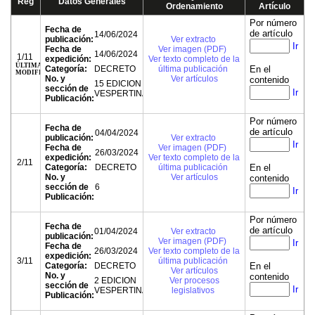
Reg
Datos Generales
Ordenamiento
Artículo
Por número
Fecha de
de artículo
14/06/2024
publicación:
Ver extracto
Ir
Fecha de
Ver imagen (PDF)
14/06/2024
1/11
expedición:
Ver texto completo de la
ÚLTIMA
Categoría:
DECRETO
última publicación
En el
MODIFICACIÓN
No. y
Ver artículos
contenido
15 EDICION
sección de
Ir
VESPERTINA
Publicación:
Por número
Fecha de
de artículo
04/04/2024
publicación:
Ver extracto
Ir
Fecha de
Ver imagen (PDF)
26/03/2024
expedición:
Ver texto completo de la
2/11
Categoría:
DECRETO
última publicación
En el
No. y
Ver artículos
contenido
sección de
6
Ir
Publicación:
Por número
Fecha de
de artículo
01/04/2024
Ver extracto
publicación:
Ver imagen (PDF)
Ir
Fecha de
26/03/2024
Ver texto completo de la
expedición:
3/11
última publicación
Categoría:
DECRETO
En el
Ver artículos
No. y
contenido
2 EDICION
Ver procesos
sección de
Ir
VESPERTINA
legislativos
Publicación: