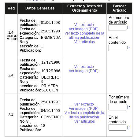
Extracto y Texto del
Buscar
Reg
Datos Generales
Ordenamiento
Artículo
Por número
Fecha de
de artículo
01/06/1998
publicación:
Ver extracto
Ir
Fecha de
Ver imagen (PDF)
25/05/1998
1/4
expedición:
Ver texto completo de la
ÚLTIMA
Categoría:
ENMIENDA
última publicación
En el
MODIFICACIÓN
No. y
Ver artículos
contenido
sección de
1
Ir
Publicación:
Fecha de
12/12/1996
publicación:
Ver extracto
Fecha de
10/12/1996
Ver imagen (PDF)
expedición:
2/4
Categoría:
DECRETO
No. y
9
sección de
PRIMERA
Publicación:
SECCION
Por número
Fecha de
de artículo
25/01/1991
publicación:
Ver extracto
Ir
Fecha de
Ver imagen (PDF)
04/10/1990
expedición:
Ver texto completo de la
3/4
Categoría:
CONVENCION
última publicación
En el
No. y
Ver artículos
contenido
sección de
18
Ir
Publicación: